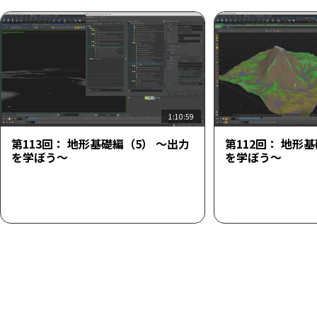
1:10:59
第113回： 地形基礎編（5） ～出力
第112回： 地形
を学ぼう～
を学ぼう～