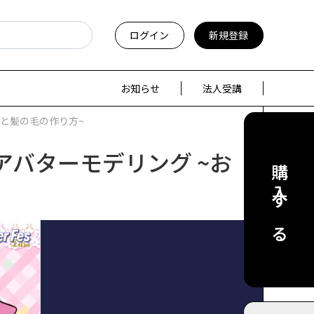
ログイン
新規登録
お知らせ
法人受講
~お顔と髪の毛の作り方~
な3Dアバターモデリング ~お
購入する