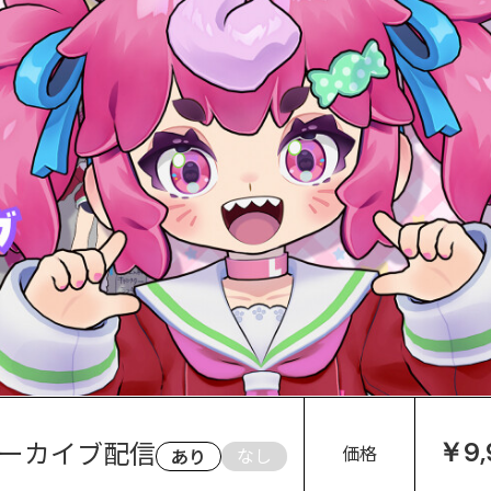
ーカイブ配信
￥9,
価格
なし
あり