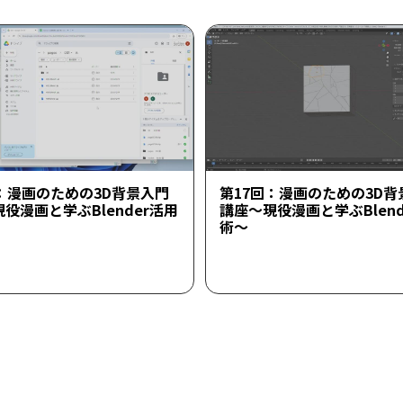
：漫画のための3D背景入門
第17回：漫画のための3D背
役漫画と学ぶBlender活用
講座～現役漫画と学ぶBlend
術～