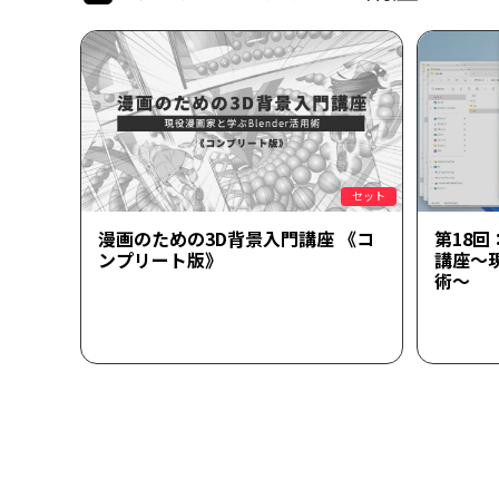
セット
漫画のための3D背景入門講座 《コ
第18回
ンプリート版》
講座～現
術～