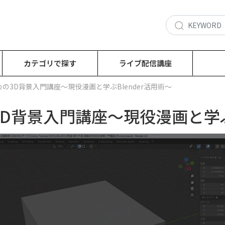
カテゴリで探す
ライブ配信講座
の3D背景入門講座～現役漫画と学ぶBlender活用術～
D背景入門講座～現役漫画と学ぶB