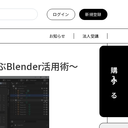
ログイン
新規登録
お知らせ
法人受講
lender活用術～
購入する