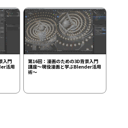
景入門
第16回：漫画のための3D背景入門
er活用
講座～現役漫画と学ぶBlender活用
術～