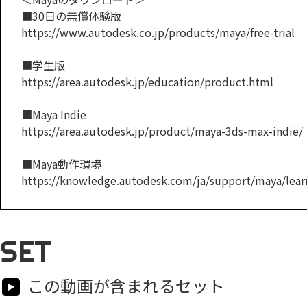
■30日の無償体験版
https://www.autodesk.co.jp/products/maya/free-trial
■学生版
https://area.autodesk.jp/education/product.html
■Maya Indie
https://area.autodesk.jp/product/maya-3ds-max-indie/
■Maya動作環境
https://knowledge.autodesk.com/ja/support/maya/learn
SET
この動画が含まれるセット