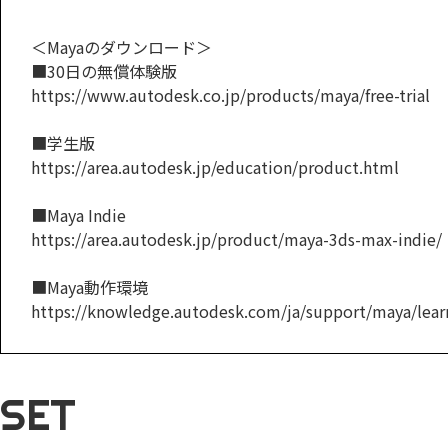
＜Mayaのダウンロード＞
■30日の無償体験版
https://www.autodesk.co.jp/products/maya/free-trial
■学生版
https://area.autodesk.jp/education/product.html
■Maya Indie
https://area.autodesk.jp/product/maya-3ds-max-indie/
■Maya動作環境
https://knowledge.autodesk.com/ja/support/maya/learn
SET