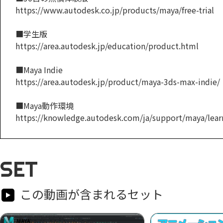
https://www.autodesk.co.jp/products/maya/free-trial
■学生版
https://area.autodesk.jp/education/product.html
■Maya Indie
https://area.autodesk.jp/product/maya-3ds-max-indie/
■Maya動作環境
https://knowledge.autodesk.com/ja/support/maya/learn
SET
この動画が含まれるセット