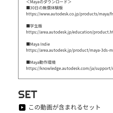
＜Mayaのダウンロード＞
■30日の無償体験版
https://www.autodesk.co.jp/products/maya/fre
■学生版
https://area.autodesk.jp/education/product.h
■Maya Indie
https://area.autodesk.jp/product/maya-3ds-m
■Maya動作環境
https://knowledge.autodesk.com/ja/support/m
SET
この動画が含まれるセット