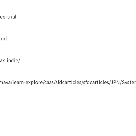
e-trial
tml
ax-indie/
aya/learn-explore/caas/sfdcarticles/sfdcarticles/JPN/Sys