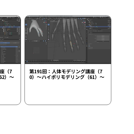
座（7
第191回：人体モデリング講座（7
62）～
0）～ハイポリモデリング（61）～