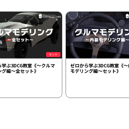
セット
ら学ぶ3DCG教室《～クルマ
ゼロから学ぶ3DCG教室《
ング編～全セット》
モデリング編～セット》