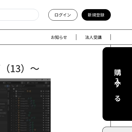
ログイン
新規登録
お知らせ
法人受講
（13）～
購入する