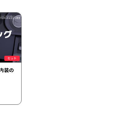
セット
～内装の