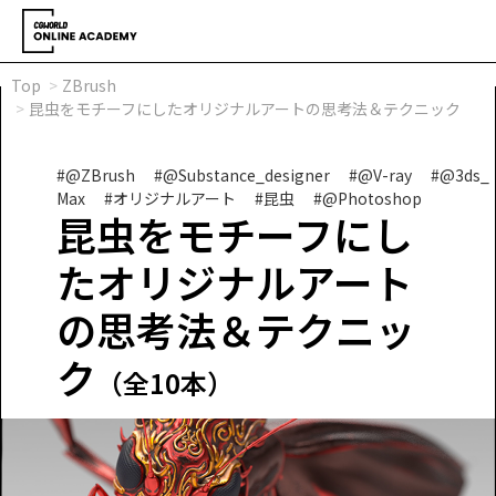
Top
ZBrush
昆虫をモチーフにしたオリジナルアートの思考法＆テクニック
#@ZBrush
#@Substance_designer
#@V-ray
#@3ds_
Max
#オリジナルアート
#昆虫
#@Photoshop
昆虫をモチーフにし
たオリジナルアート
の思考法＆テクニッ
ク
（全10本）