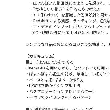
・ぽよんぽよん動画はどのように発想され、
・“気持ちいい動き” を作るための考え方
・X（旧Twitter）を意識した動画設計と見せ
・Redshift による質感、ライティング、色
・アイデアのインプット方法とアウトプット
（CG・映像以外にも応用可能な汎用的メソッ
シンプルな作品の裏にあるロジカルな構造と、
【カリキュラム】
■ 1. ぽよんぽよんをつくる
Cinema 4D を用いながら、他ソフトでも応用
・ぽよんぽよん誕生の背景、意識しているポイ
・ベースとなる“ぽよん”の作り方
・障害物を動かすシンプル手法
・パスアニメーションで動かすパターン
・手付けでタイミングを作るパターン
■ 2. 質感調整・色設計・ライティング