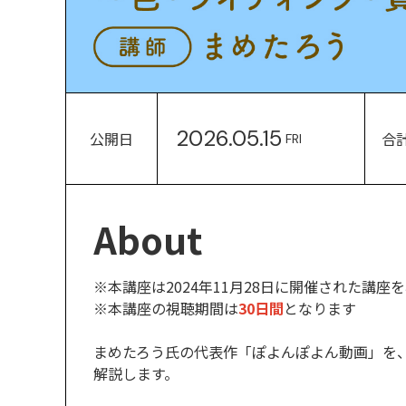
2026.05.15
公開日
合
FRI
About
※本講座は2024年11月28日に開催された講
※本講座の視聴期間は
30日間
となります
まめたろう氏の代表作「ぽよんぽよん動画」を、Ci
解説します。