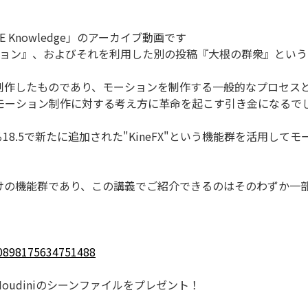
 Knowledge」のアーカイブ動画です
モーション』、およびそれを利用した別の投稿『大根の群衆』とい
制作したものであり、モーションを制作する一般的なプロセス
モーション制作に対する考え方に革命を起こす引き金になるで
る18.5で新たに追加された"KineFX"という機能群を活用
けの機能群であり、この講義でご紹介できるのはそのわずか一
090898175634751488
udiniのシーンファイルをプレゼント！