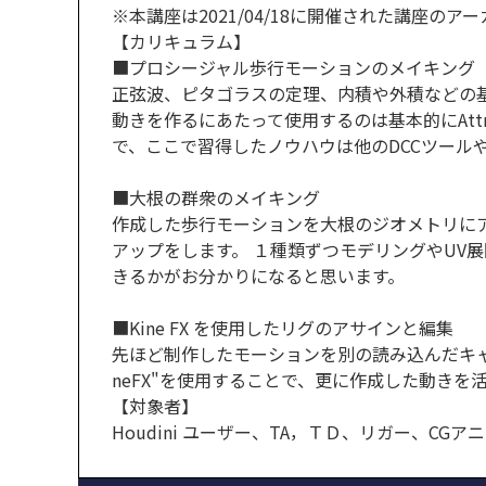
※本講座は2021/04/18に開催された講座
【カリキュラム】
■プロシージャル歩行モーションのメイキング
正弦波、ピタゴラスの定理、内積や外積などの基
動きを作るにあたって使用するのは基本的にAttr
で、ここで習得したノウハウは他のDCCツール
■大根の群衆のメイキング
作成した歩行モーションを大根のジオメトリに
アップをします。 １種類ずつモデリングやUV
きるかがお分かりになると思います。
■Kine FX を使用したリグのアサインと編集
先ほど制作したモーションを別の読み込んだキャラク
neFX"を使用することで、更に作成した動き
【対象者】
Houdini ユーザー、TA，ＴＤ、リガー、CG