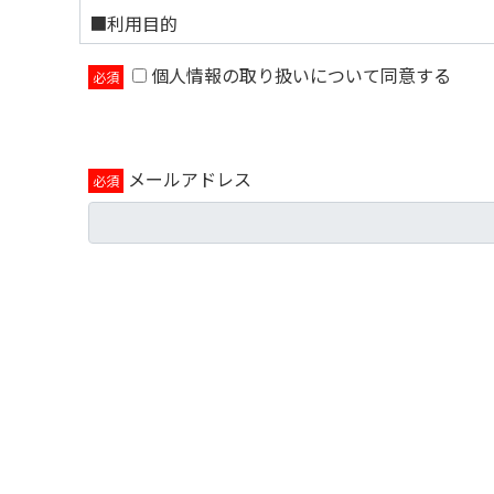
■利用目的
個人情報の取り扱いについて同意する
当フォームに入力いただいた個人情報は以下の目的
この目的の範囲を超えて個人情報を取り扱う場合に
購入時の利便性向上のため
ご希望商品・サービスの受付及び処理、ご購
メールアドレス
ご購入いただいた商品のお支払い、精算管理
サービスの機能の提供、効果の分析、不具合
その他、上記業務に付随してご連絡、送信、
当社と提携する企業等の新サービス、イベン
当社の新商品のお知らせやイベント・セミナ
※必須項目は必ず入力をお願いいたします。
ご提供いただけない場合、お申込み処理が完了し
■個人情報の取扱い
適切な安全対策の下に管理し、ご本人の同意なく
サイトの運営のため外部委託を行います。お預か