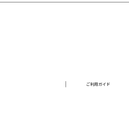
だ上でおこないます。
お客様が個人情報の内容の開示、訂正、苦情及び
株式会社ボーンデジタル
担当窓口：西原
TEL：03-5215-8671（代表）
個人情報に関するお問い合わせ：個人情報相談窓
TEL：03-5215-8671（代表）
ご利用ガイド