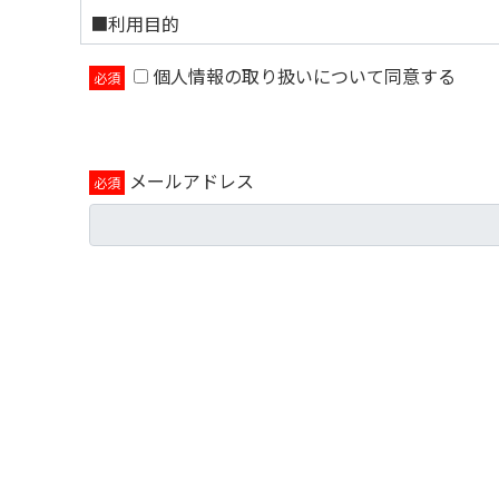
■利用目的
個人情報の取り扱いについて同意する
当フォームに入力いただいた個人情報は以下の目的
この目的の範囲を超えて個人情報を取り扱う場合に
購入時の利便性向上のため
ご希望商品・サービスの受付及び処理、ご購
メールアドレス
ご購入いただいた商品のお支払い、精算管理
サービスの機能の提供、効果の分析、不具合
その他、上記業務に付随してご連絡、送信、
当社と提携する企業等の新サービス、イベン
当社の新商品のお知らせやイベント・セミナ
※必須項目は必ず入力をお願いいたします。
ご提供いただけない場合、お申込み処理が完了し
■個人情報の取扱い
適切な安全対策の下に管理し、ご本人の同意なく
サイトの運営のため外部委託を行います。お預か