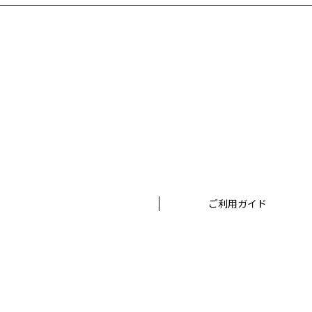
だ上でおこないます。
お客様が個人情報の内容の開示、訂正、苦情及び
株式会社ボーンデジタル
担当窓口：西原
TEL：03-5215-8671（代表）
個人情報に関するお問い合わせ：個人情報相談窓
TEL：03-5215-8671（代表）
ご利用ガイド