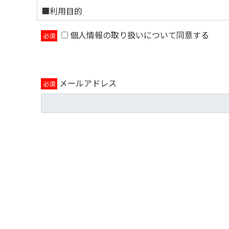
■利用目的
個人情報の取り扱いについて同意する
当フォームに入力いただいた個人情報は以下の目的
この目的の範囲を超えて個人情報を取り扱う場合に
購入時の利便性向上のため
ご希望商品・サービスの受付及び処理、ご購
メールアドレス
ご購入いただいた商品のお支払い、精算管理
サービスの機能の提供、効果の分析、不具合
その他、上記業務に付随してご連絡、送信、
当社と提携する企業等の新サービス、イベン
当社の新商品のお知らせやイベント・セミナ
※必須項目は必ず入力をお願いいたします。
ご提供いただけない場合、お申込み処理が完了し
■個人情報の取扱い
適切な安全対策の下に管理し、ご本人の同意なく
サイトの運営のため外部委託を行います。お預か