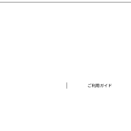
だ上でおこないます。
お客様が個人情報の内容の開示、訂正、苦情及び
株式会社ボーンデジタル
担当窓口：西原
TEL：03-5215-8671（代表）
個人情報に関するお問い合わせ：個人情報相談窓
TEL：03-5215-8671（代表）
ご利用ガイド