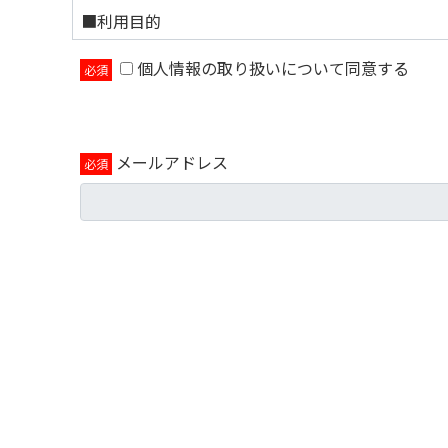
■利用目的
個人情報の取り扱いについて同意する
当フォームに入力いただいた個人情報は以下の目的
この目的の範囲を超えて個人情報を取り扱う場合に
購入時の利便性向上のため
ご希望商品・サービスの受付及び処理、ご購
メールアドレス
ご購入いただいた商品のお支払い、精算管理
サービスの機能の提供、効果の分析、不具合
その他、上記業務に付随してご連絡、送信、
当社と提携する企業等の新サービス、イベン
当社の新商品のお知らせやイベント・セミナ
※必須項目は必ず入力をお願いいたします。
ご提供いただけない場合、お申込み処理が完了し
■個人情報の取扱い
適切な安全対策の下に管理し、ご本人の同意なく
サイトの運営のため外部委託を行います。お預か