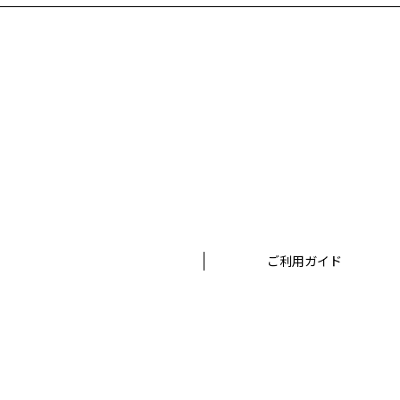
だ上でおこないます。
お客様が個人情報の内容の開示、訂正、苦情及び
株式会社ボーンデジタル
担当窓口：西原
TEL：03-5215-8671（代表）
個人情報に関するお問い合わせ：個人情報相談窓
TEL：03-5215-8671（代表）
ご利用ガイド