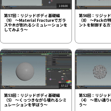
1:06:00
第57回：リジッドボディ基礎編
第56回：リジッ
（9） ～Material Fractureでガラ
（8） ～Pack
スや木が割れるシミュレーションを
ントを制御する方
してみよう～
57:22
第53回：リジッドボディ基礎編
第52回：リジッ
（5） ～くっつきながら壊れるシミ
（4） ～思い通
ュレーションを学ぼう～
う～