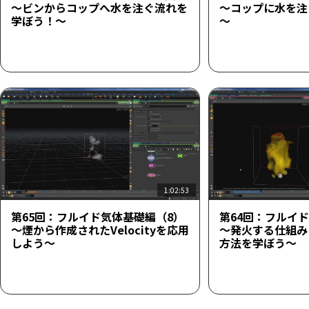
～ビンからコップへ水を注ぐ流れを
～コップに水を注
学ぼう！～
～
1:02:53
第65回：フルイド気体基礎編（8）
第64回：フルイ
～煙から作成されたVelocityを応用
～発火する仕組み
しよう～
方法を学ぼう～