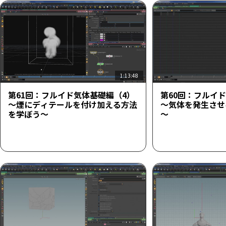
1:13:48
第61回：フルイド気体基礎編（4）
第60回：フルイ
～煙にディテールを付け加える方法
～気体を発生させ
を学ぼう～
～