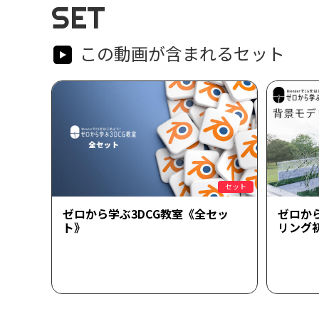
SET
この動画が含まれるセット
セット
ゼロから学ぶ3DCG教室《全セッ
ゼロか
ト》
リング