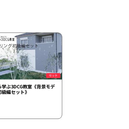
セット
ら学ぶ3DCG教室《背景モデ
初級編セット》