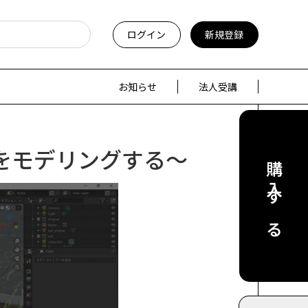
ログイン
新規登録
お知らせ
法人受講
をモデリングする～
購入する