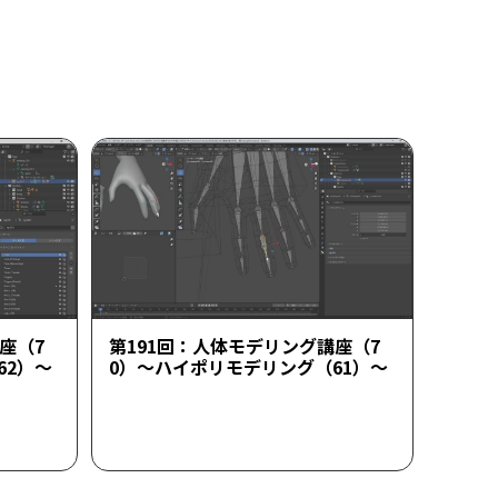
座（7
第191回：人体モデリング講座（7
62）～
0）～ハイポリモデリング（61）～