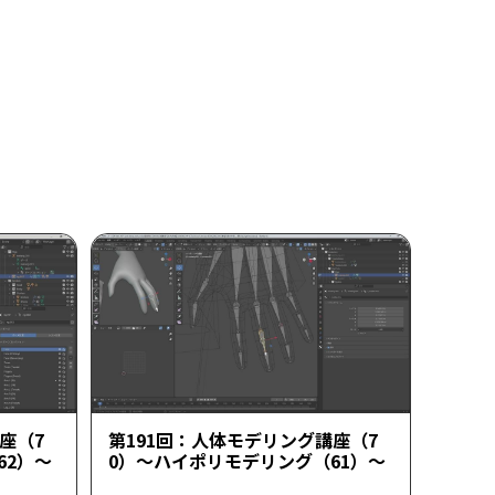
座（7
第191回：人体モデリング講座（7
62）～
0）～ハイポリモデリング（61）～