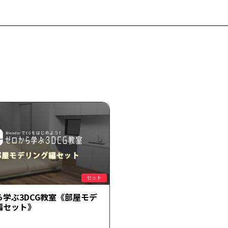
セット
ら学ぶ3DCG教室《部屋モデ
編セット》