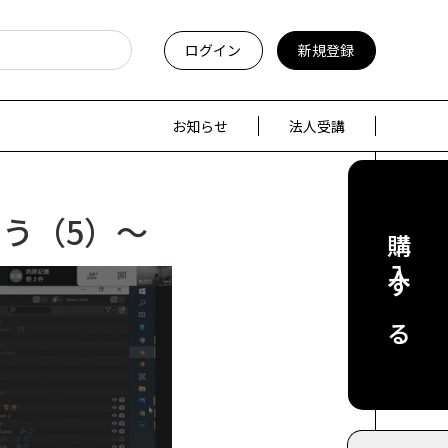
ログイン
新規登録
お知らせ
法人受講
う（5）～
購入する