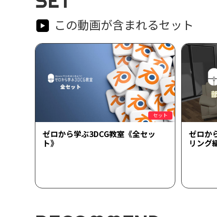
SET
この動画が含まれるセット
セット
ゼロから学ぶ3DCG教室《全セッ
ゼロか
ト》
リング