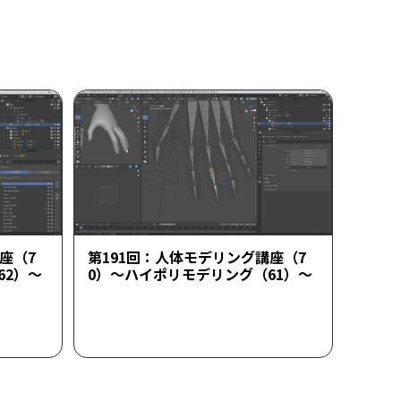
座（7
第191回：人体モデリング講座（7
62）～
0）～ハイポリモデリング（61）～