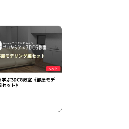
セット
ら学ぶ3DCG教室《部屋モデ
編セット》