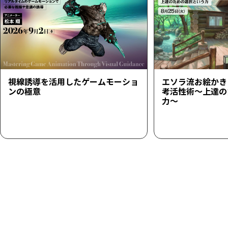
視線誘導を活用したゲームモーショ
エソラ流お絵かき
ンの極意
考活性術～上達の
力～