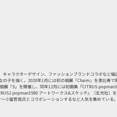
、キャラクターデザイン、ファッションブランドコラボなど幅
の⼦を描く。2020年1⽉には初の個展「Charm」を恵⽐寿
展「S」を開催し、同年12⽉には初画集『CITRUS popman
S2 popman3580 アートワークス&スケッチ』（玄光社）を刊行。
ューサー⼩室哲哉氏とコラボレーションするなど⼈気を集めている