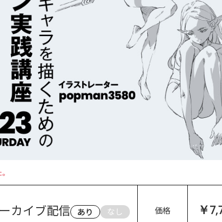
た。
ーカイブ配信
￥7,
価格
なし
あり