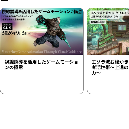
視線誘導を活用したゲームモーショ
エソラ流お絵かき
ンの極意
考活性術～上達の
力～