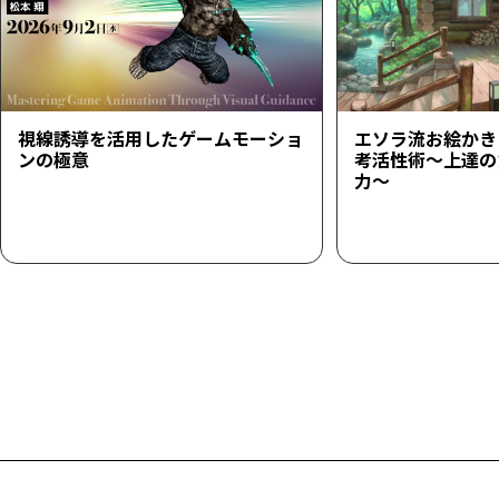
視線誘導を活用したゲームモーショ
エソラ流お絵かき
ンの極意
考活性術～上達の
力～