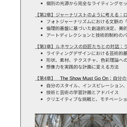
個別の光源から完全なライティングセ
【第2章】ジャーナリストのように考える：
フォトジャーナリズムにおける文脈の「
倫理的基盤に基づいた創造的決定、美
アートディレクションと技術的制約の
【第3章】ルネサンスの巨匠たちとの対話：
ライティングデザインにおける芸術的
形状、素材、テクスチャ、色彩理論へ
想像力を実践的な計画に変える方法
【第4章】
：自分の
The Show Must Go On
自分のスタイル、インスピレーション
技術と芸術の学習計画とアドバイス
クリエイティブな挑戦と、モチベーシ