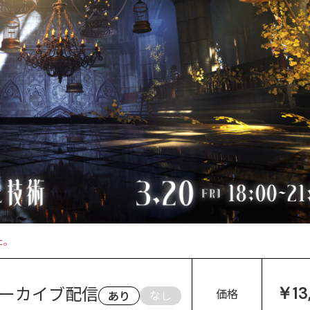
た。
ーカイブ配信
￥13
価格
なし
あり