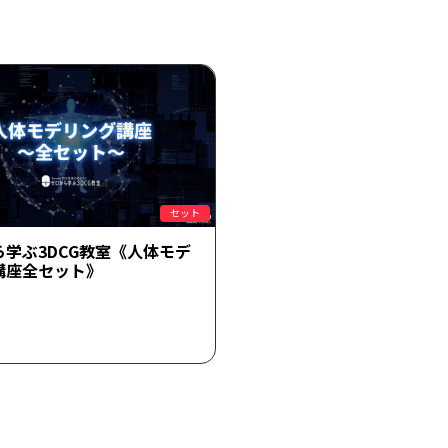
セット
ら学ぶ3DCG教室《人体モデ
講座全セット》