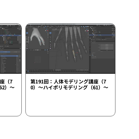
座（7
第191回：人体モデリング講座（7
62）～
0）～ハイポリモデリング（61）～