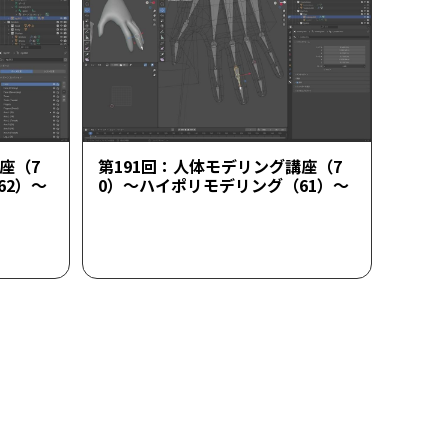
座（7
第191回：人体モデリング講座（7
62）～
0）～ハイポリモデリング（61）～