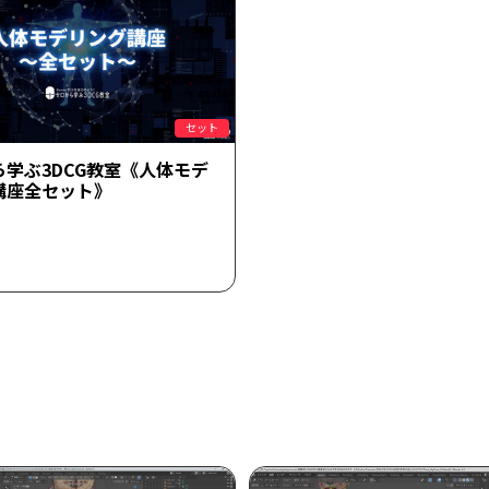
セット
ら学ぶ3DCG教室《人体モデ
講座全セット》