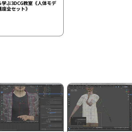
ら学ぶ3DCG教室《人体モデ
講座全セット》