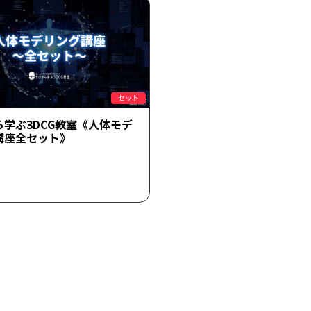
セット
ら学ぶ3DCG教室《人体モデ
講座全セット》