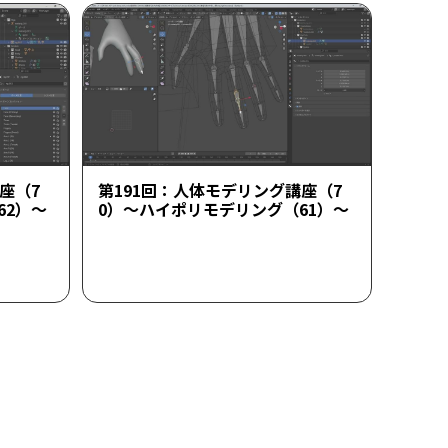
座（7
第191回：人体モデリング講座（7
62）～
0）～ハイポリモデリング（61）～