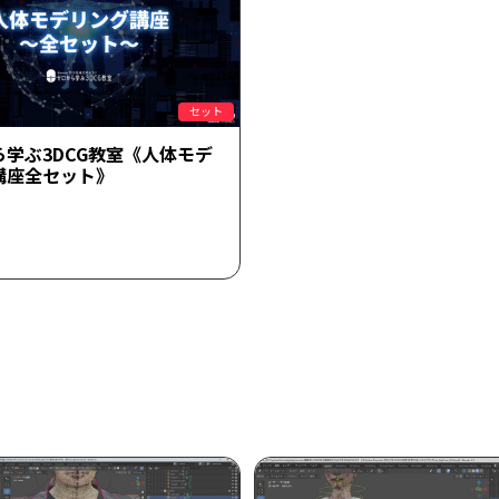
セット
ら学ぶ3DCG教室《人体モデ
講座全セット》