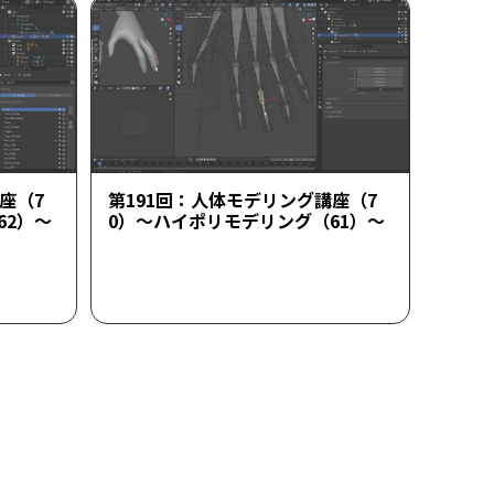
座（7
第191回：人体モデリング講座（7
62）～
0）～ハイポリモデリング（61）～