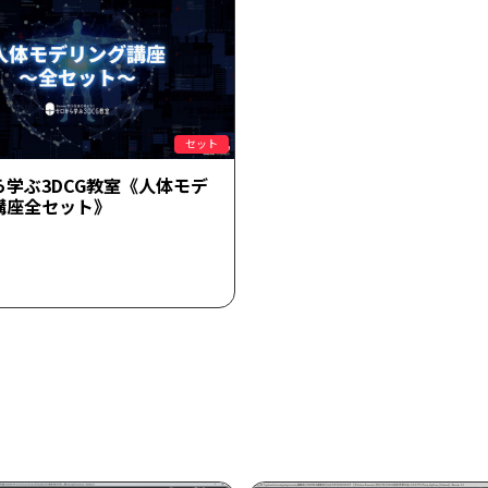
セット
ら学ぶ3DCG教室《人体モデ
講座全セット》