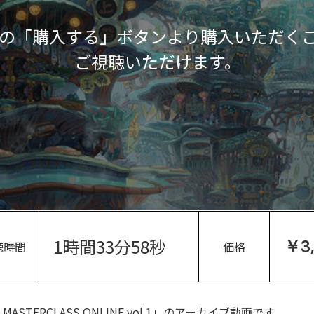
の「購入する」ボタンより購入いただく
ご視聴いただけます。
1時間33分58秒
￥3
聴時間
価格
STERCLASS ONLINE vol.1」のアーカイブ動画です