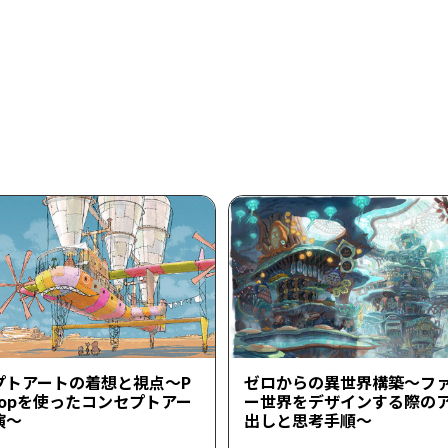
プトアートの着想と視点～P
ゼロからの異世界構築～フ
shopを使ったコンセプトアー
ー世界をデザインする際の
演～
出しと思考手順～