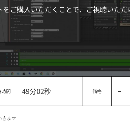
トをご購入いただくことで、ご視聴いただ
49分02秒
-
聴時間
価格
いきます