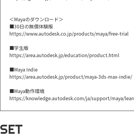
＜Mayaのダウンロード＞
■30日の無償体験版
https://www.autodesk.co.jp/products/maya/free-trial
■学生版
https://area.autodesk.jp/education/product.html
■Maya Indie
https://area.autodesk.jp/product/maya-3ds-max-indie/
■Maya動作環境
https://knowledge.autodesk.com/ja/support/maya/learn
SET