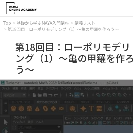
Top
基礎から学ぶMAYA入門講座
講義リスト
第18回目：ローポリモデリング（1）～亀の甲羅を作ろう～
第18回目：ローポリモデリ
ング（1）～亀の甲羅を作
う～