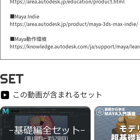
https://area.autodesk.jp/education/product.html
■Maya Indie
https://area.autodesk.jp/product/maya-3ds-max-indie/
■Maya動作環境
https://knowledge.autodesk.com/ja/support/maya/learn
SET
この動画が含まれるセット