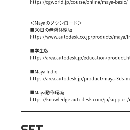
https://cgworld.jp/course/online/maya-basic/
＜Mayaのダウンロード＞
■30日の無償体験版
https://www.autodesk.co.jp/products/maya/fre
■学生版
https://area.autodesk.jp/education/product.h
■Maya Indie
https://area.autodesk.jp/product/maya-3ds-m
■Maya動作環境
https://knowledge.autodesk.com/ja/support/m
SET