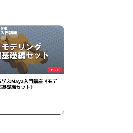
セット
ら学ぶMaya入門講座《モデ
超基礎編セット》