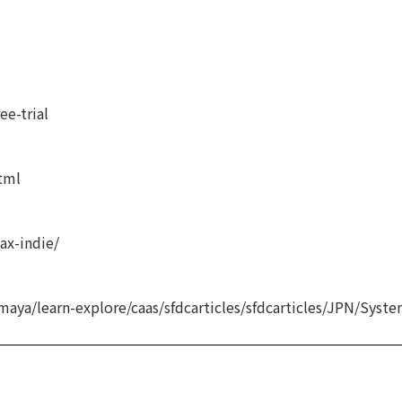
e-trial
tml
ax-indie/
aya/learn-explore/caas/sfdcarticles/sfdcarticles/JPN/Sys