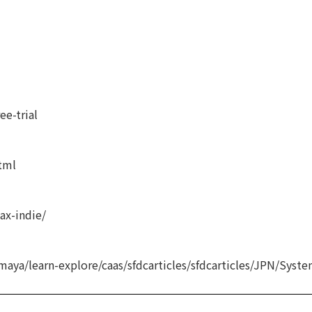
e-trial
tml
ax-indie/
aya/learn-explore/caas/sfdcarticles/sfdcarticles/JPN/Sys