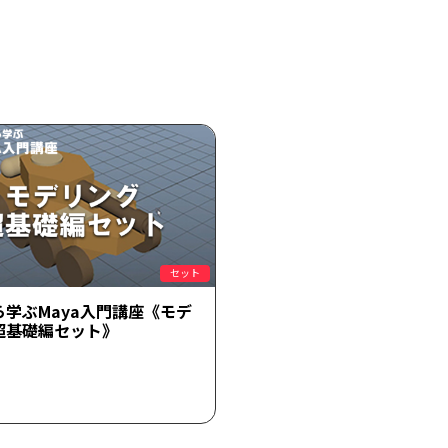
セット
ら学ぶMaya入門講座《モデ
超基礎編セット》