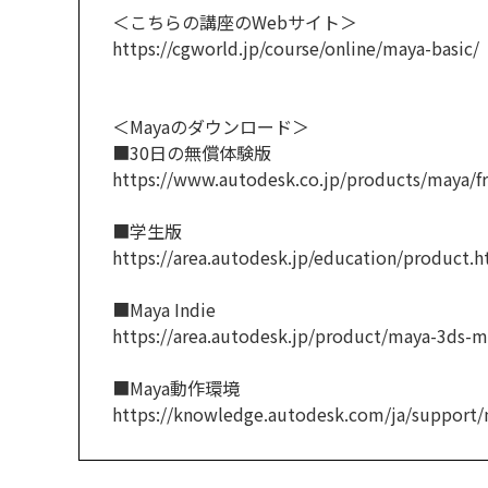
＜こちらの講座のWebサイト＞
https://cgworld.jp/course/online/maya-basic/
＜Mayaのダウンロード＞
■30日の無償体験版
https://www.autodesk.co.jp/products/maya/fre
■学生版
https://area.autodesk.jp/education/product.h
■Maya Indie
https://area.autodesk.jp/product/maya-3ds-m
■Maya動作環境
https://knowledge.autodesk.com/ja/support/m