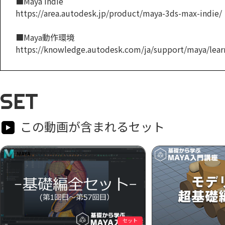
■Maya Indie
https://area.autodesk.jp/product/maya-3ds-max-indie/
■Maya動作環境
https://knowledge.autodesk.com/ja/support/maya/learn
SET
この動画が含まれるセット
セット