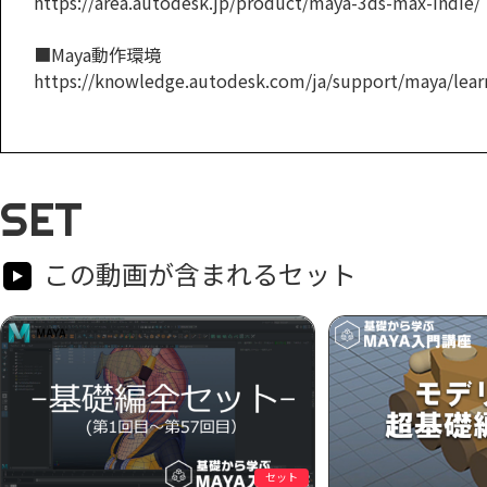
https://area.autodesk.jp/product/maya-3ds-max-indie/
■Maya動作環境
https://knowledge.autodesk.com/ja/support/maya/learn
SET
この動画が含まれるセット
セット