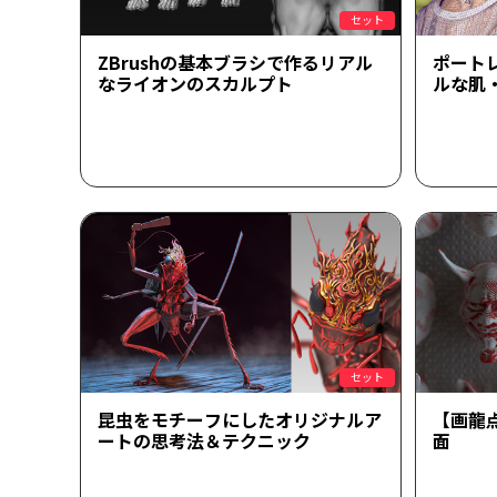
セット
ZBrushの基本ブラシで作るリアル
ポート
なライオンのスカルプト
ルな肌
セット
昆虫をモチーフにしたオリジナルア
【画龍点
ートの思考法＆テクニック
面