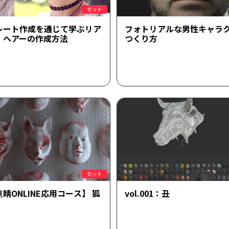
セット
レート作成を通じて学ぶリア
フォトリアルな男性キャラ
・ヘアーの作成方法
つくり方
セット
睛ONLINE応用コース】 狐
vol.001：丑