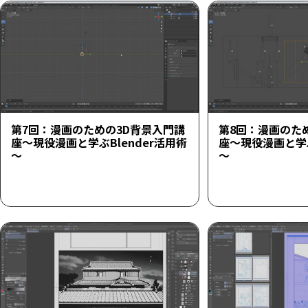
第7回：漫画のための3D背景入門講
第8回：漫画のた
座～現役漫画と学ぶBlender活用術
座～現役漫画と学ぶ
～
～