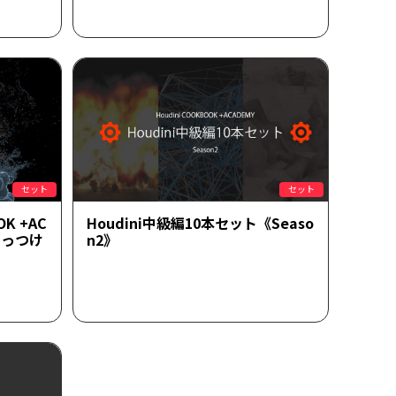
セット
セット
K +AC
Houdini中級編10本セット《Seaso
やっつけ
n2》