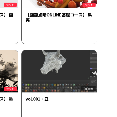
セット
セット
ス】 画
【画龍点睛ONLINE基礎コース】 果
実
セット
1:13:50
ス】 墨
vol.001：丑