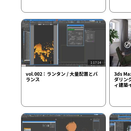
1:17:14
vol.002：ランタン / 大量配置とバ
3ds M
ランス
ダリン
ィ建築