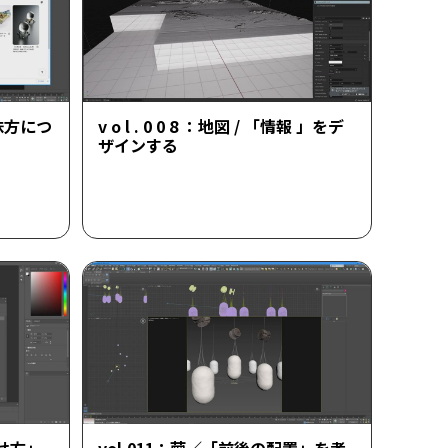
を味方につ
v o l . 0 0 8 ：地図 / 「情報 」をデ
ザインする