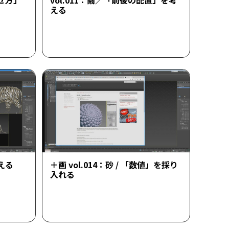
載せ方」
vol.011：繭／「前後の配置」を考
える
与える
＋画 vol.014：砂 / 「数値」を採り
入れる