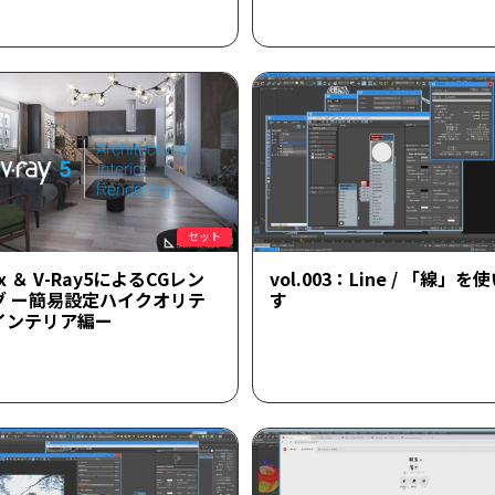
セット
ax ＆ V-Ray5によるCGレン
vol.003：Line / 「線」
グ ー簡易設定ハイクオリテ
す
インテリア編ー