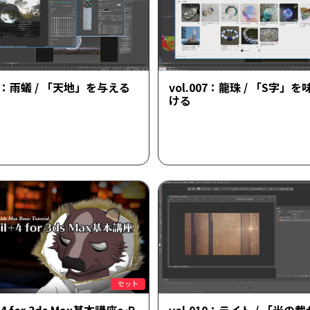
006：雨蟻 / 「天地」を与える
vol.007：龍珠 / 「S字」
ける
セット