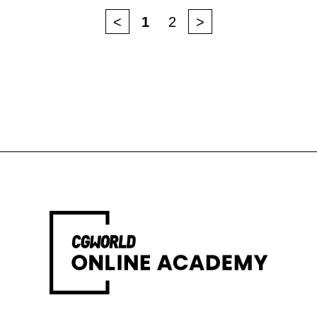
<
1
2
>