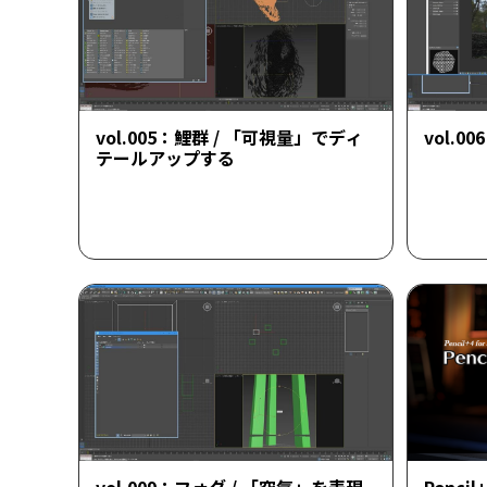
vol.005：鯉群 / 「可視量」でディ
vol.
テールアップする