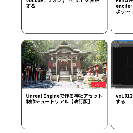
vol.009：フォグ / 「空気」を表現
Penci
する
enci
よう～
セット
Unreal Engineで作る神社アセット
vol.
制作チュートリアル【改訂版】
する