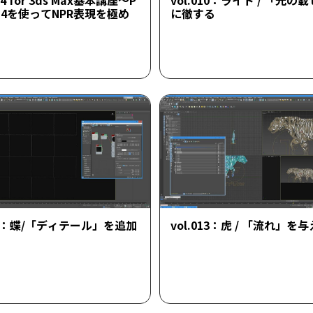
l+4 for 3ds Max基本講座～P
vol.010：ライト / 「光の
le+4を使ってNPR表現を極め
に徹する
012：蝶/「ディテール」を追加
vol.013：虎 / 「流れ」を