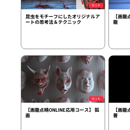
セット
昆虫をモチーフにしたオリジナルア
【画龍点
ートの思考法＆テクニック
龍
セット
【画龍点睛ONLINE応用コース】 狐
【画龍点
面
薔