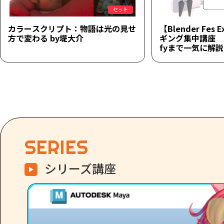
セット
カラースクリプト：物語は光の見せ
【Blender Fes 
方で変わる by堤大介
ギング集中講座 ～
fyまで一気に解
SERIES
シリーズ講座