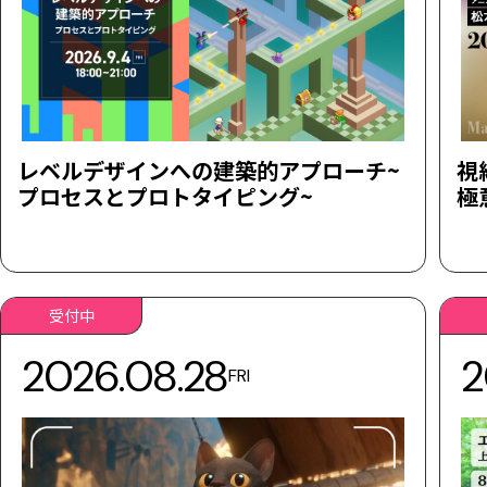
レベルデザインへの建築的アプローチ~
視
プロセスとプロトタイピング~
極
受付中
2026.08.28
2
FRI