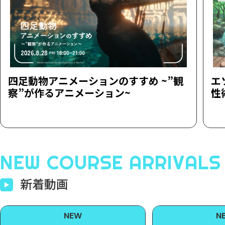
四足動物アニメーションのすすめ ~”観
エ
察”が作るアニメーション~
性
NEW COURSE ARRIVALS
新着動画