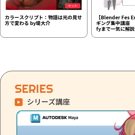
セット
カラースクリプト：物語は光の見せ
【Blender Fes 
方で変わる by堤大介
ギング集中講座 ～
fyまで一気に解
SERIES
シリーズ講座