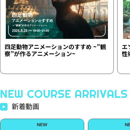
四足動物アニメーションのすすめ ~”観
エ
察”が作るアニメーション~
性
NEW COURSE ARRIVALS
新着動画