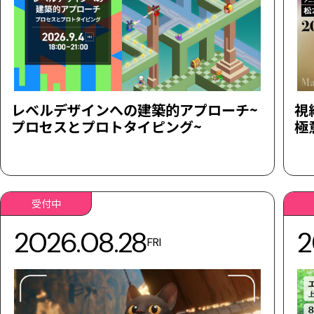
レベルデザインへの建築的アプローチ~
視
プロセスとプロトタイピング~
極
受付中
2026.08.28
2
FRI