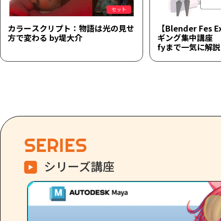
セット
カラースクリプト：物語は光の見せ
【Blender Fes 
方で変わる by堤大介
ギング集中講座 ～
fyまで一気に解
SERIES
シリーズ講座