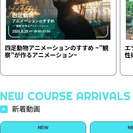
四足動物アニメーションのすすめ ~”観
エ
察”が作るアニメーション~
性
NEW COURSE ARRIVALS
新着動画