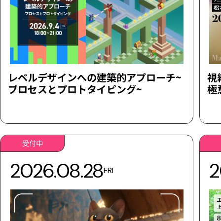
レベルデザインへの建築的アプローチ~
視
プロセスとプロトタイピング~
極
受付中
2026.08.28
2
FRI