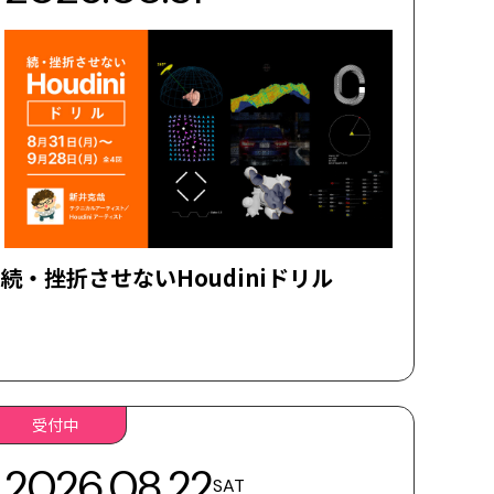
続・挫折させないHoudiniドリル
受付中
2026.08.22
SAT