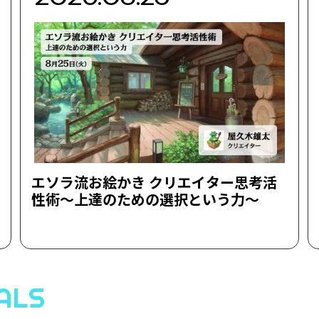
エソラ流お絵かき クリエイター思考活
性術～上達のための選択という力～
ALS