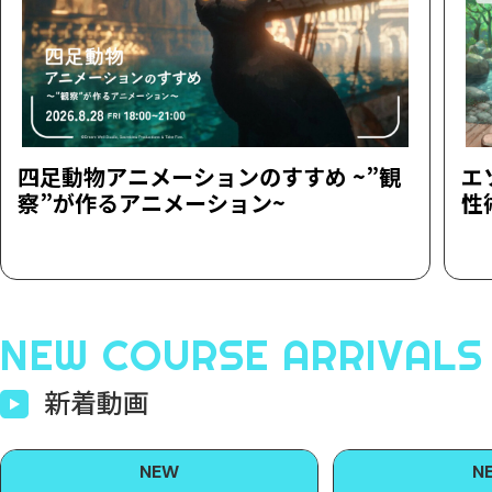
四足動物アニメーションのすすめ ~”観
エ
察”が作るアニメーション~
性
NEW COURSE ARRIVALS
新着動画