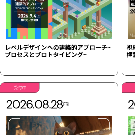
レベルデザインへの建築的アプローチ~
視
プロセスとプロトタイピング~
極
受付中
2026.08.28
2
FRI