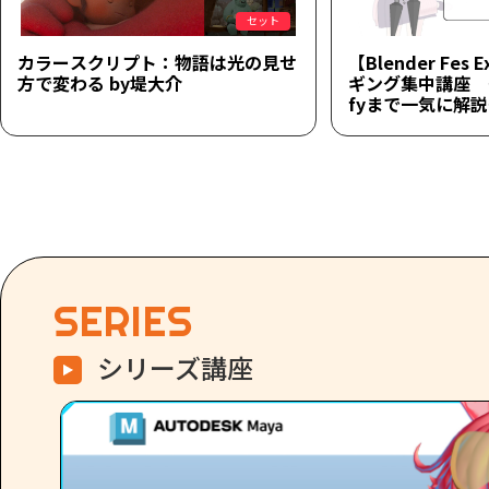
セット
カラースクリプト：物語は光の見せ
【Blender Fes 
方で変わる by堤大介
ギング集中講座 ～
fyまで一気に解
SERIES
シリーズ講座