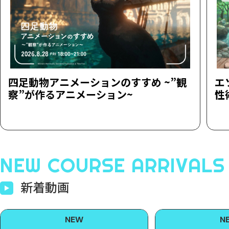
四足動物アニメーションのすすめ ~”観
エ
察”が作るアニメーション~
性
NEW COURSE ARRIVALS
新着動画