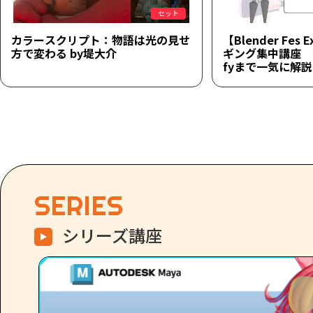
セット
カラースクリプト：物語は光の見せ
【Blender Fes 
方で変わる by堤大介
ギング集中講座 ～
fyまで一気に解
SERIES
シリーズ講座