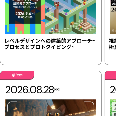
レベルデザインへの建築的アプローチ~
視
プロセスとプロトタイピング~
極
受付中
2026.08.28
2
FRI